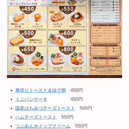
厚切りトースト＆ゆで卵
450円
ミニパンケーキ
450円
国産はちみつチーズトースト
500円
ハムチーズトースト
550円
つぶあんホイップクリーム
550円