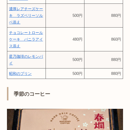
濃厚レアチーズケー
キ ラズベリーソル
500円
880円
ベ添え
チョコレートロール
ケーキ バニラアイ
480円
860円
ス添え
星乃珈琲のレモンパ
500円
880円
イ
昭和のプリン
500円
880円
季節のコーヒー