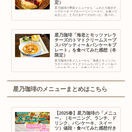
定）
星乃珈琲の季節メニューから「ふわとろ焼きチ
ーズケーキ 〜ブルーベリーソース〜」を食べて
みました。とろけるチーズがのった、熱々の新
感覚チーズケーキ。今年は別添えのブルーベリ
ーソース付きで登場です。星乃珈琲「ふわとろ
焼きチーズケーキ 〜ブルーベ
星乃珈琲「海老とモッツァレラ
チーズのトマトクリームスープ
スパゲッティー＆パンケーキプ
レート」を食べてみた感想（冬
限定）
星乃珈琲の冬メニューから「海老とモッツァレ
ラチーズのトマトクリームスパゲッティー＆パ
ンケーキプレート」を食べてみました。パスタ
とパンケーキ、両方少しずつ食べられていいと
こ取りなプレート。小さくても味は本格的でお
いしかったです…！星乃珈琲「パ
星乃珈琲のメニューまとめはこちら
【2025春】星乃珈琲の「メニュ
ー」（モーニング、ランチ、ド
リンク、パンケーキ、スイー
ツ）値段・食べてみた感想付き