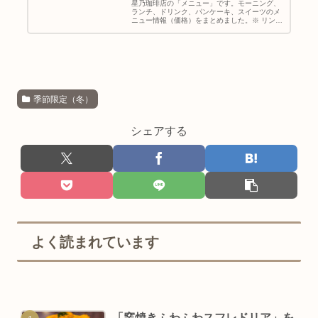
星乃珈琲店の「メニュー」です。モーニング、
ランチ、ドリンク、パンケーキ、スイーツのメ
ニュー情報（価格）をまとめました。※ リンク
から「食べてみた感想記事」へ飛べます。（最
終更新：2025年6月03日）2025年3月21日か
ら、春メニューがは...
季節限定（冬）
シェアする
よく読まれています
「窯焼きふわふわスフレドリア」を