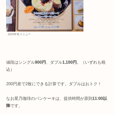
2024年冬メニュー
値段はシングル
900円
、ダブル
1,100円
。（いずれも税
込）
200円差で2枚にできる計算です。ダブルはおトク！
なお星乃珈琲のパンケーキは、提供時間が原則
11:00以
降
です。